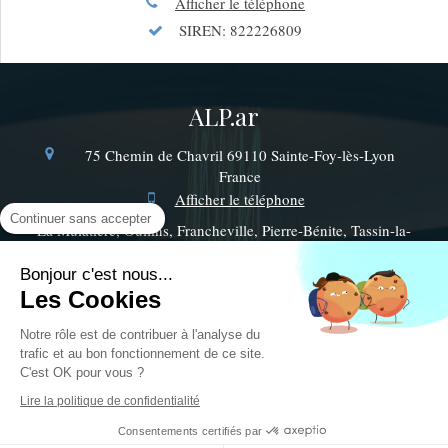
Afficher le téléphone
SIREN: 822226809
ALP.ar
75 Chemin de Chavril
69110
Sainte-Foy-lès-Lyon
France
Afficher le téléphone
Continuer sans accepter
La Mulatière, Oullins, Francheville, Pierre-Bénite, Tassin-la-
Demi-Lune, Lyon, Écully, Chaponost, Saint-Genis-les-
Ollières, Saint-Genis-Laval, Saint-Fons, Craponne
Bonjour c'est nous...
Les Cookies
Plan du site
Notre rôle est de contribuer à l'analyse du
Mentions légales
trafic et au bon fonctionnement de ce site.
©2018 ALP.ar - Electricité Générale
C'est OK pour vous ?
Lire la politique de confidentialité
Création et référencement du site par Simplébo
Consentements certifiés par