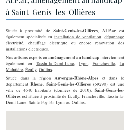
à Saint-Genis-les-Ollières
Saint-Genis-les-Ollières
ALP.ar
Située à proximité de
,
est
également spécialisée en
installation de ventilation
,
dépannage
électricité
,
chauffage électrique
ou encore
rénovation des
installations électriques
.
aménagement au handicap
Nos artisans experts en
interviennent
également en
Tassin-la-Demi-Lune
,
Lyon
,
Francheville
,
La
Mulatière
,
Écully
,
Oullins
.
Auvergne-Rhône-Alpes
Située dans la région
et dans le
Rhône
Saint-Genis-les-Ollières
département
,
(69290) est une
Saint-Genis-les-
ville de 4640 habitants (données de 2010).
Ollières
est située à proximité de Écully, Francheville, Tassin-la-
Demi-Lune, Sainte-Foy-lès-Lyon ou Oullins.