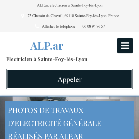
ALP.ar, electricien à Sainte-Foy-lès-Lyon
75 Chemin de Chavril, 69110 Sainte-Foy-lès-Lyon, France
Afficher le téléphone
06 08 94 76 57
ALP.ar
Electricien à Sainte-Foy-lès-Lyon
Appeler
PHOTOS DE TRAVAUX
D'ELECTRICITÉ GÉNÉRALE
RÉALISÉS PAR ALP.AR