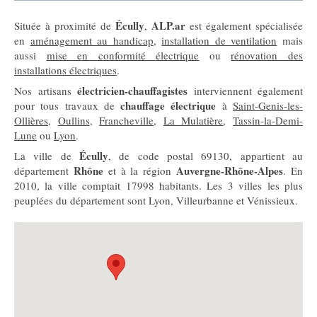
Écully
ALP.ar
Située à proximité de
,
est également spécialisée
en
aménagement au handicap
,
installation de ventilation
mais
aussi
mise en conformité électrique
ou
rénovation des
installations électriques
.
électricien-chauffagistes
Nos artisans
interviennent également
chauffage électrique
pour tous travaux de
à
Saint-Genis-les-
Ollières
,
Oullins
,
Francheville
,
La Mulatière
,
Tassin-la-Demi-
Lune
ou
Lyon
.
Écully
La ville de
, de code postal 69130, appartient au
Rhône
Auvergne-Rhône-Alpes
département
et à la région
. En
2010, la ville comptait 17998 habitants. Les 3 villes les plus
peuplées du département sont Lyon, Villeurbanne et Vénissieux.