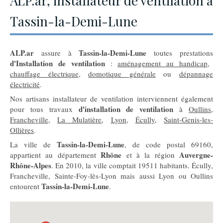
ALP.ar, installateur de ventilation à
Tassin-la-Demi-Lune
ALP.ar
Tassin-la-Demi-Lune
assure à
toutes prestations
d'Installation de ventilation
:
aménagement au handicap
,
chauffage électrique
,
domotique générale
ou
dépannage
électricité
.
Nos artisans installateur de ventilation interviennent également
d'installation de ventilation
pour tous travaux
à
Oullins
,
Francheville
,
La Mulatière
,
Lyon
,
Écully
,
Saint-Genis-les-
Ollières
.
Tassin-la-Demi-Lune
La ville de
, de code postal 69160,
Rhône
Auvergne-
appartient au département
et à la région
Rhône-Alpes
. En 2010, la ville comptait 19511 habitants. Écully,
Francheville, Sainte-Foy-lès-Lyon mais aussi Lyon ou Oullins
Tassin-la-Demi-Lune
entourent
.