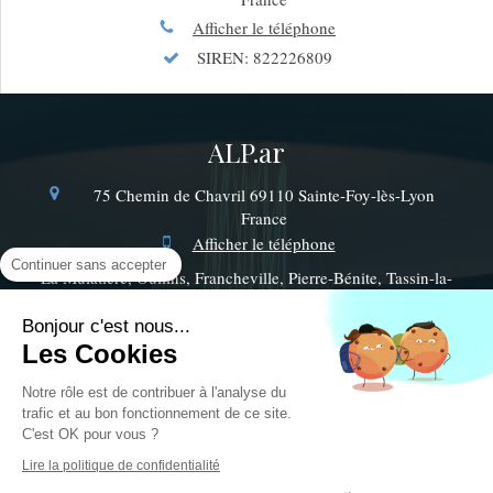
Afficher le téléphone
SIREN: 822226809
ALP.ar
75 Chemin de Chavril
69110
Sainte-Foy-lès-Lyon
France
Afficher le téléphone
Continuer sans accepter
La Mulatière, Oullins, Francheville, Pierre-Bénite, Tassin-la-
Demi-Lune, Lyon, Écully, Chaponost, Saint-Genis-les-
Ollières, Saint-Genis-Laval, Saint-Fons, Craponne
Bonjour c'est nous...
Les Cookies
Plan du site
Notre rôle est de contribuer à l'analyse du
Mentions légales
trafic et au bon fonctionnement de ce site.
©2018 ALP.ar - Electricité Générale
C'est OK pour vous ?
Lire la politique de confidentialité