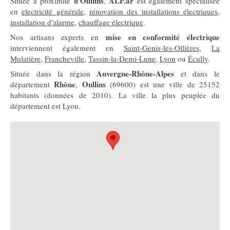
d'Oullins
ALP.ar
Située à proximité
,
est également spécialisée
en
electricité générale
,
rénovation des installations électriques
,
installation d'alarme
,
chauffage électrique
.
mise en conformité électrique
Nos artisans experts en
interviennent également en
Saint-Genis-les-Ollières
,
La
Mulatière
,
Francheville
,
Tassin-la-Demi-Lune
,
Lyon
ou
Écully
.
Auvergne-Rhône-Alpes
Située dans la région
et dans le
Rhône
Oullins
département
,
(69600) est une ville de 25152
habitants (données de 2010). La ville la plus peuplée du
département est Lyon.