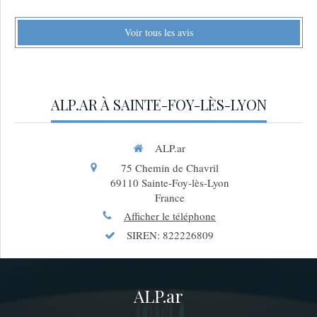
Voir tous les avis
ALP.AR À SAINTE-FOY-LÈS-LYON
ALP.ar
75 Chemin de Chavril
69110
Sainte-Foy-lès-Lyon
France
Afficher le téléphone
SIREN: 822226809
ALP.ar