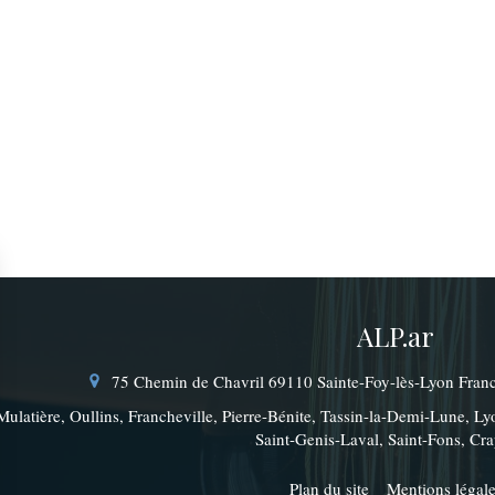
ALP.ar
75 Chemin de Chavril
69110
Sainte-Foy-lès-Lyon
Fran
Mulatière, Oullins, Francheville, Pierre-Bénite, Tassin-la-Demi-Lune, Ly
Saint-Genis-Laval, Saint-Fons, Cr
Plan du site
Mentions légal