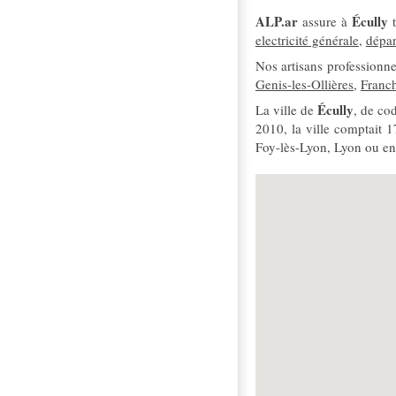
ALP.ar
Écully
assure à
t
electricité générale
,
dépan
Nos artisans professionn
Genis-les-Ollières
,
Franch
Écully
La ville de
, de co
2010, la ville comptait 
Foy-lès-Lyon, Lyon ou en