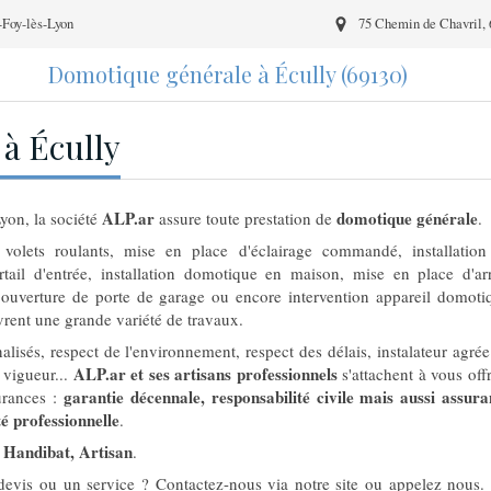
-Foy-lès-Lyon
75 Chemin de Chavril, 
Domotique générale à Écully (69130)
à Écully
ALP.ar
domotique générale
Lyon, la société
assure toute prestation de
.
olets roulants, mise en place d'éclairage commandé, installation 
tail d'entrée, installation domotique en maison, mise en place d'ar
verture de porte de garage ou encore intervention appareil domoti
rent une grande variété de travaux.
alisés, respect de l'environnement, respect des délais, instalateur agr
ALP.ar et ses artisans professionnels
 vigueur...
s'attachent à vous offr
garantie décennale, responsabilité civile mais aussi ass
urances :
té professionnelle
.
Handibat, Artisan
s
.
devis ou un service ? Contactez-nous via notre site ou appelez nous