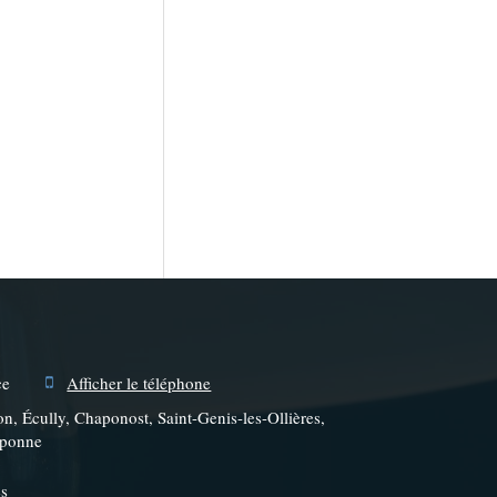
ce
Afficher le téléphone
on, Écully, Chaponost, Saint-Genis-les-Ollières,
aponne
es