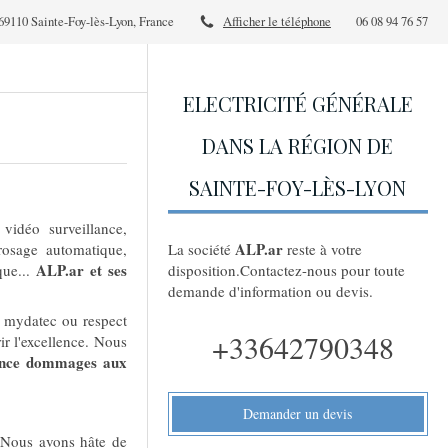
69110 Sainte-Foy-lès-Lyon, France
Afficher le téléphone
06 08 94 76 57
ELECTRICITÉ GÉNÉRALE
DANS LA RÉGION DE
SAINTE-FOY-LÈS-LYON
vidéo surveillance,
ALP.ar
rosage automatique,
La société
reste à votre
ALP.ar et ses
que...
disposition.Contactez-nous pour toute
demande d'information ou devis.
ée mydatec ou respect
+33642790348
ir l'excellence. Nous
urance dommages aux
Demander un devis
. Nous avons hâte de