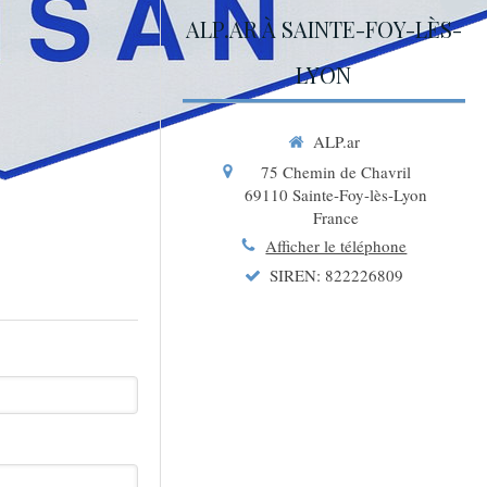
ALP.AR À SAINTE-FOY-LÈS-
LYON
ALP.ar
75 Chemin de Chavril
69110
Sainte-Foy-lès-Lyon
France
Afficher le téléphone
SIREN: 822226809