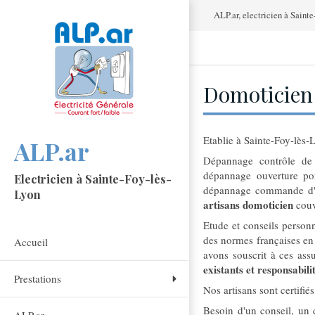
ALP.ar, electricien à Sainte
Domoticien 
Etablie à Sainte-Foy-lès-
ALP.ar
Dépannage contrôle de v
dépannage ouverture por
Electricien à Sainte-Foy-lès-
dépannage commande d'ou
Lyon
artisans domoticien
couv
Etude et conseils personn
des normes françaises en
Accueil
avons souscrit à ces ass
existants et responsabili
Prestations
Nos artisans sont certifié
Besoin d'un conseil, un 