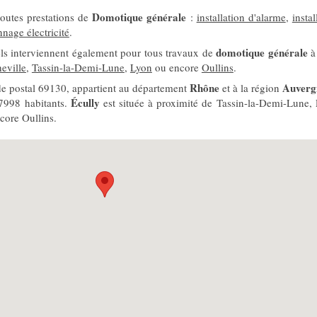
Domotique générale
outes prestations de
:
installation d'alarme
,
instal
nage électricité
.
domotique générale
els interviennent également pour tous travaux de
eville
,
Tassin-la-Demi-Lune
,
Lyon
ou encore
Oullins
.
Rhône
Auverg
de postal 69130, appartient au département
et à la région
Écully
17998 habitants.
est située à proximité de Tassin-la-Demi-Lune, F
core Oullins.