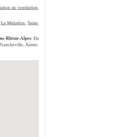
lation de ventilation
,
à
La Mulatière
,
Saint-
ne-Rhône-Alpes
. En
rancheville, Sainte-