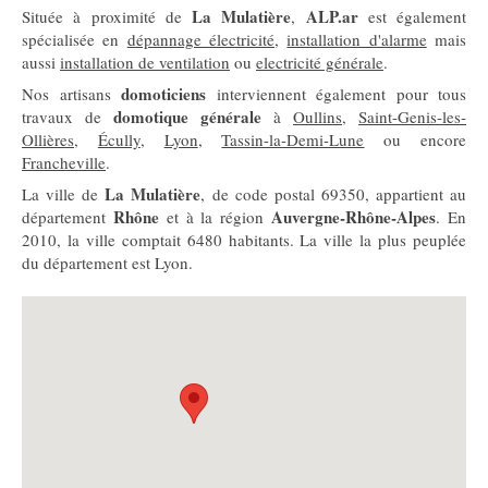
La Mulatière
ALP.ar
Située à proximité de
,
est également
spécialisée en
dépannage électricité
,
installation d'alarme
mais
aussi
installation de ventilation
ou
electricité générale
.
domoticiens
Nos artisans
interviennent également pour tous
domotique générale
travaux de
à
Oullins
,
Saint-Genis-les-
Ollières
,
Écully
,
Lyon
,
Tassin-la-Demi-Lune
ou encore
Francheville
.
La Mulatière
La ville de
, de code postal 69350, appartient au
Rhône
Auvergne-Rhône-Alpes
département
et à la région
. En
2010, la ville comptait 6480 habitants. La ville la plus peuplée
du département est Lyon.